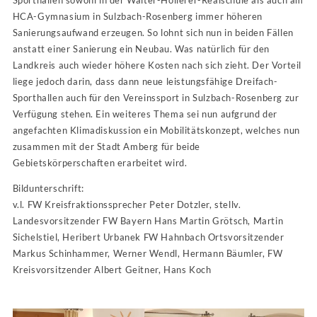
Sporthallen sowohl in der Walter-Höllerer-Realschule als auch am
HCA-Gymnasium in Sulzbach-Rosenberg immer höheren
Sanierungsaufwand erzeugen. So lohnt sich nun in beiden Fällen
anstatt einer Sanierung ein Neubau. Was natürlich für den
Landkreis auch wieder höhere Kosten nach sich zieht. Der Vorteil
liege jedoch darin, dass dann neue leistungsfähige Dreifach-
Sporthallen auch für den Vereinssport in Sulzbach-Rosenberg zur
Verfügung stehen. Ein weiteres Thema sei nun aufgrund der
angefachten Klimadiskussion ein Mobilitätskonzept, welches nun
zusammen mit der Stadt Amberg für beide
Gebietskörperschaften erarbeitet wird.
Bildunterschrift:
v.l. FW Kreisfraktionssprecher Peter Dotzler, stellv.
Landesvorsitzender FW Bayern Hans Martin Grötsch, Martin
Sichelstiel, Heribert Urbanek FW Hahnbach Ortsvorsitzender
Markus Schinhammer, Werner Wendl, Hermann Bäumler, FW
Kreisvorsitzender Albert Geitner, Hans Koch