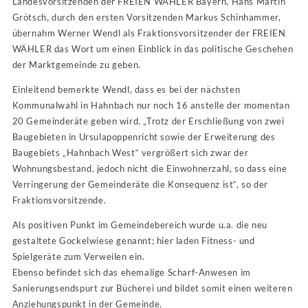
Landesvorsitzenden der FREIEN WÄHLER Bayern, Hans Martin
Grötsch, durch den ersten Vorsitzenden Markus Schinhammer,
übernahm Werner Wendl als Fraktionsvorsitzender der FREIEN
WÄHLER das Wort um einen Einblick in das politische Geschehen
der Marktgemeinde zu geben.
Einleitend bemerkte Wendl, dass es bei der nächsten
Kommunalwahl in Hahnbach nur noch 16 anstelle der momentan
20 Gemeinderäte geben wird. „Trotz der Erschließung von zwei
Baugebieten in Ursulapoppenricht sowie der Erweiterung des
Baugebiets „Hahnbach West“ vergrößert sich zwar der
Wohnungsbestand, jedoch nicht die Einwohnerzahl, so dass eine
Verringerung der Gemeinderäte die Konsequenz ist“, so der
Fraktionsvorsitzende.
Als positiven Punkt im Gemeindebereich wurde u.a. die neu
gestaltete Gockelwiese genannt; hier laden Fitness- und
Spielgeräte zum Verweilen ein.
Ebenso befindet sich das ehemalige Scharf-Anwesen im
Sanierungsendspurt zur Bücherei und bildet somit einen weiteren
Anziehungspunkt in der Gemeinde.