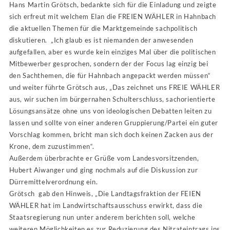
Hans Martin Grötsch, bedankte sich für die Einladung und zeigte
sich erfreut mit welchem Elan die FREIEN WÄHLER in Hahnbach
die aktuellen Themen für die Marktgemeinde sachpolitisch
diskutieren. „Ich glaub es ist niemanden der anwesenden
aufgefallen, aber es wurde kein einziges Mal über die politischen
Mitbewerber gesprochen, sondern der der Focus lag einzig bei
den Sachthemen, die für Hahnbach angepackt werden müssen“
und weiter führte Grötsch aus, „Das zeichnet uns FREIE WÄHLER
aus, wir suchen im bürgernahen Schulterschluss, sachorientierte
Lösungsansätze ohne uns von ideologischen Debatten leiten zu
lassen und sollte von einer anderen Gruppierung/Partei ein guter
Vorschlag kommen, bricht man sich doch keinen Zacken aus der
Krone, dem zuzustimmen“.
Außerdem überbrachte er Grüße vom Landesvorsitzenden,
Hubert Aiwanger und ging nochmals auf die Diskussion zur
Dürremittelverordnung ein.
Grötsch gab den Hinweis, „Die Landtagsfraktion der FEIEN
WÄHLER hat im Landwirtschaftsausschuss erwirkt, dass die
Staatsregierung nun unter anderem berichten soll, welche
weiteren Möglichkeiten es zur Reduzierung des Nitrateintrags ins