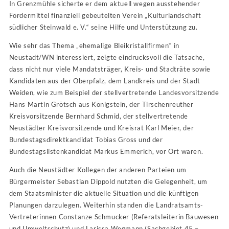
In Grenzmühle sicherte er dem aktuell wegen ausstehender
Fördermittel finanziell gebeutelten Verein „Kulturlandschaft
südlicher Steinwald e. V.“ seine Hilfe und Unterstützung zu.
Wie sehr das Thema „ehemalige Bleikristallfirmen“ in
Neustadt/WN interessiert, zeigte eindrucksvoll die Tatsache,
dass nicht nur viele Mandatsträger, Kreis- und Stadträte sowie
Kandidaten aus der Oberpfalz, dem Landkreis und der Stadt
Weiden, wie zum Beispiel der stellvertretende Landesvorsitzende
Hans Martin Grötsch aus Königstein, der Tirschenreuther
Kreisvorsitzende Bernhard Schmid, der stellvertretende
Neustädter Kreisvorsitzende und Kreisrat Karl Meier, der
Bundestagsdirektkandidat Tobias Gross und der
Bundestagslistenkandidat Markus Emmerich, vor Ort waren.
Auch die Neustädter Kollegen der anderen Parteien um
Bürgermeister Sebastian Dippold nutzten die Gelegenheit, um
dem Staatsminister die aktuelle Situation und die künftigen
Planungen darzulegen. Weiterhin standen die Landratsamts-
Vertreterinnen Constanze Schmucker (Referatsleiterin Bauwesen
und Umweltschutz) und Larissa Wegmann (Sachgebiet 45 –