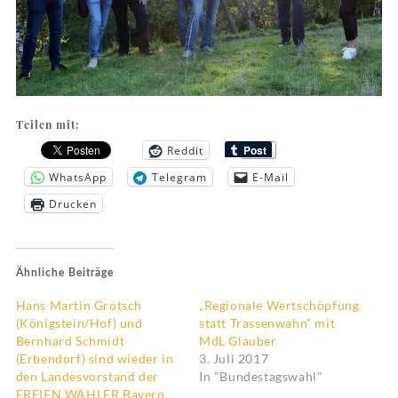
Teilen mit:
Reddit
WhatsApp
Telegram
E-Mail
Drucken
Ähnliche Beiträge
Hans Martin Grötsch
„Regionale Wertschöpfung
(Königstein/Hof) und
statt Trassenwahn“ mit
Bernhard Schmidt
MdL Glauber
(Erbendorf) sind wieder in
3. Juli 2017
den Landesvorstand der
In "Bundestagswahl"
FREIEN WÄHLER Bayern