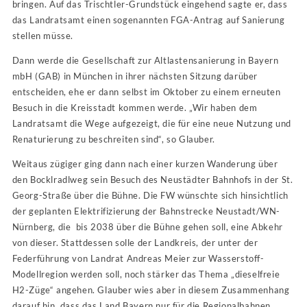
bringen. Auf das Trischtler-Grundstück eingehend sagte er, dass
das Landratsamt einen sogenannten FGA-Antrag auf Sanierung
stellen müsse.
Dann werde die Gesellschaft zur Altlastensanierung in Bayern
mbH (GAB) in München in ihrer nächsten Sitzung darüber
entscheiden, ehe er dann selbst im Oktober zu einem erneuten
Besuch in die Kreisstadt kommen werde. „Wir haben dem
Landratsamt die Wege aufgezeigt, die für eine neue Nutzung und
Renaturierung zu beschreiten sind“, so Glauber.
Weitaus zügiger ging dann nach einer kurzen Wanderung über
den Bocklradlweg sein Besuch des Neustädter Bahnhofs in der St.
Georg-Straße über die Bühne. Die FW wünschte sich hinsichtlich
der geplanten Elektrifizierung der Bahnstrecke Neustadt/WN-
Nürnberg, die bis 2038 über die Bühne gehen soll, eine Abkehr
von dieser. Stattdessen solle der Landkreis, der unter der
Federführung von Landrat Andreas Meier zur Wasserstoff-
Modellregion werden soll, noch stärker das Thema „dieselfreie
H2-Züge“ angehen. Glauber wies aber in diesem Zusammenhang
darauf hin, dass das Land Bayern nur für die Regionalbahnen