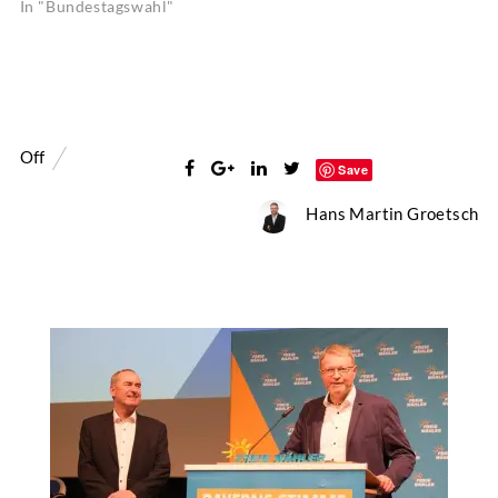
In "Bundestagswahl"
Off
Save
Hans Martin Groetsch