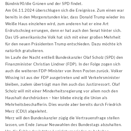
Bündnis90/die Grünen und der SPD findet.
Am 06.11.2024 überschlugen sich die Ereignisse. Zum einen war
bereits in den Morgenstunden klar, dass Donald Trump wieder ins
Weiße Haus einziehen wird, zum anderen hat er eine Art
Erdrutschsieg errungen, denn er hat auch den Senat hinter sich.
Das US-amerikanische Volk hat sich mit einer großen Mehrheit
für den neuen Präsidenten Trump entschieden. Dazu möchte ich
natürlich gratulieren.
Im Laufe der Nacht entließ Bundeskanzler Olaf Scholz (SPD) den
Finanzminister Christian Lindner (FDP). In der Folge zogen sich
auch die weiteren FDP-Minister von ihren Posten zurück. Volker
Wissing ist aus der FDP ausgetreten und will Verkehrsminister
bleiben, zudem überträgt man ihm auch das Justizressort. Olaf
Scholz will mit einer Minderheitsregierung vor allem noch den
Haushalt durchdrücken – hier bliebe einzig die Union als
Mehrheitsbeschafferin. Dies wurde aber bereits durch Friedrich
Merz (CDU) abgelehnt.
Merz will den Bundeskanzler zügig die Vertrauensfrage stellen
lassen, um Ende Januar Neuwahlen des Bundestags abzuhalten.