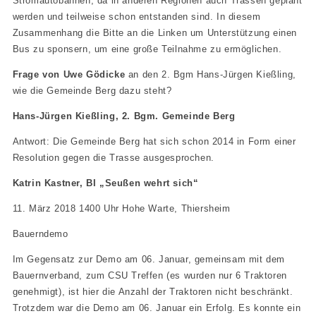
Stromautobahnen, da in anderen Regionen auch Trassen geplant
werden und teilweise schon entstanden sind. In diesem
Zusammenhang die Bitte an die Linken um Unterstützung einen
Bus zu sponsern, um eine große Teilnahme zu ermöglichen.
Frage von Uwe Gödicke
an den 2. Bgm Hans-Jürgen Kießling,
wie die Gemeinde Berg dazu steht?
Hans-Jürgen Kießling, 2. Bgm. Gemeinde Berg
Antwort: Die Gemeinde Berg hat sich schon 2014 in Form einer
Resolution gegen die Trasse ausgesprochen.
Katrin Kastner, BI „Seußen wehrt sich“
11. März 2018 1400 Uhr Hohe Warte, Thiersheim
Bauerndemo
Im Gegensatz zur Demo am 06. Januar, gemeinsam mit dem
Bauernverband, zum CSU Treffen (es wurden nur 6 Traktoren
genehmigt), ist hier die Anzahl der Traktoren nicht beschränkt.
Trotzdem war die Demo am 06. Januar ein Erfolg. Es konnte ein