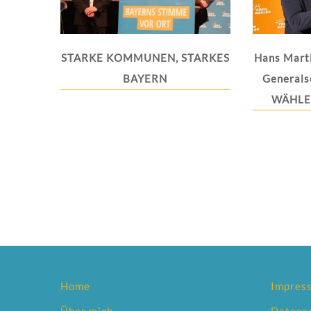
STARKE KOMMUNEN, STARKES
Hans Mart
BAYERN
Generals
WÄHLER
Home
Impres
Über mich
Datens