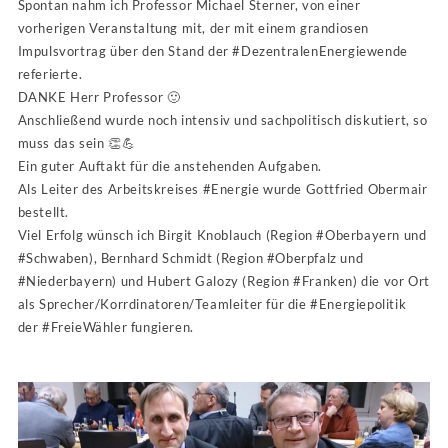
Spontan nahm ich Professor Michael Sterner, von einer
vorherigen Veranstaltung mit, der mit einem grandiosen
Impulsvortrag über den Stand der
#
Dez
entralenEnergiewende
referierte.
DANKE Herr Professor
🙂
Anschließend wurde noch intensiv und sachpolitisch diskutiert, so
muss das sein
👏
💪
Ein guter Auftakt für die anstehenden Aufgaben.
Als Leiter des Arbeitskreises
#
Energie
wurde Gottfried Obermair
bestellt.
Viel Erfolg wünsch ich Birgit Knoblauch (Region
#
Oberbayern
und
#
Schwaben
), Bernhard Schmidt (Region
#
Oberpfalz
und
#
Niederbayern
) und Hubert Galozy (Region
#
Franken
) die vor Ort
als Sprecher/Korrdinatoren/Teamleiter für die
#
Energiepolitik
der
#
FreieWähler
fungieren.