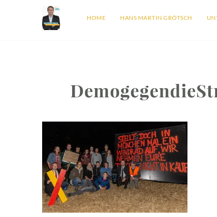
HOME
HANS MARTIN GRÖTSCH
UN
DemogegendieSt