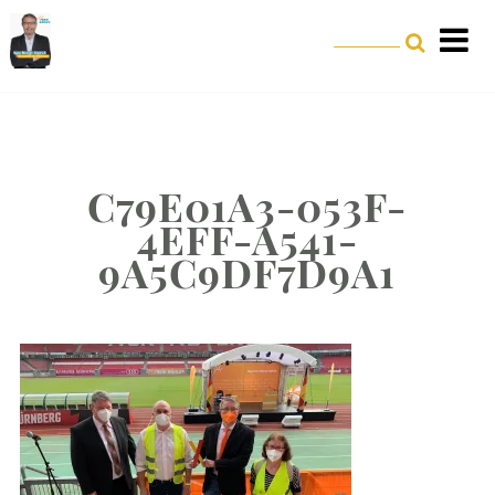
C79E01A3-053F-
4EFF-A541-
9A5C9DF7D9A1