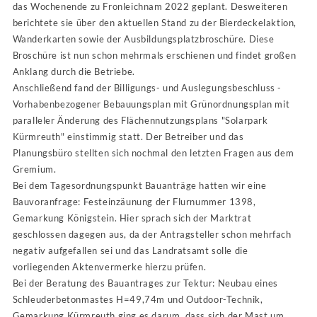
das Wochenende zu Fronleichnam 2022 geplant. Desweiteren
berichtete sie über den aktuellen Stand zu der Bierdeckelaktion,
Wanderkarten sowie der Ausbildungsplatzbroschüre. Diese
Broschüre ist nun schon mehrmals erschienen und findet großen
Anklang durch die Betriebe.
Anschließend fand der Billigungs- und Auslegungsbeschluss -
Vorhabenbezogener Bebauungsplan mit Grünordnungsplan mit
paralleler Änderung des Flächennutzungsplans "Solarpark
Kürmreuth" einstimmig statt. Der Betreiber und das
Planungsbüro stellten sich nochmal den letzten Fragen aus dem
Gremium.
Bei dem Tagesordnungspunkt Bauanträge hatten wir eine
Bauvoranfrage: Festeinzäunung der Flurnummer 1398,
Gemarkung Königstein. Hier sprach sich der Marktrat
geschlossen dagegen aus, da der Antragsteller schon mehrfach
negativ aufgefallen sei und das Landratsamt solle die
vorliegenden Aktenvermerke hierzu prüfen.
Bei der Beratung des Bauantrages zur Tektur: Neubau eines
Schleuderbetonmastes H=49,74m und Outdoor-Technik,
Gemarkung Kürmreuth ging es darum, dass sich der Mast um