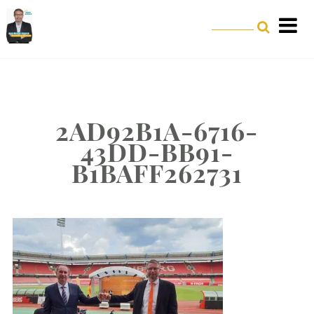
2AD92B1A-6716-
43DD-BB91-
B1BAFF262731