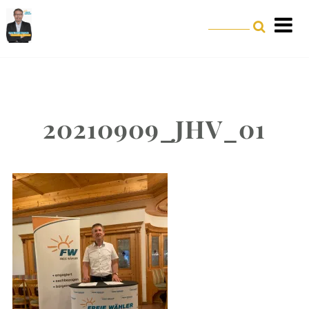
20210909_JHV_01