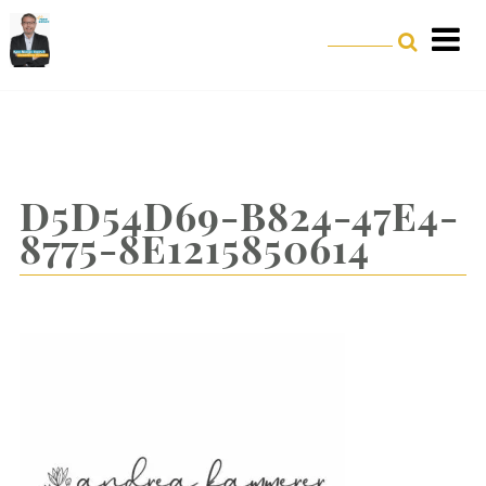
D5D54D69-B824-47E4-
8775-8E1215850614